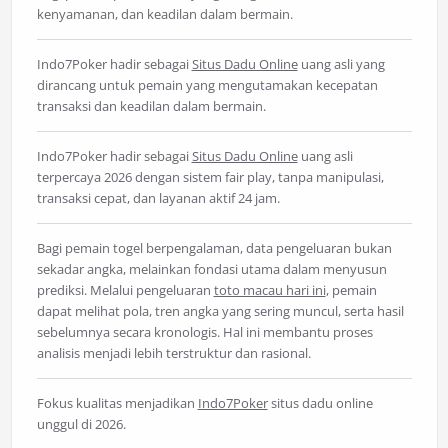
kenyamanan, dan keadilan dalam bermain.
Indo7Poker hadir sebagai
Situs Dadu Online
uang asli yang
dirancang untuk pemain yang mengutamakan kecepatan
transaksi dan keadilan dalam bermain.
Indo7Poker hadir sebagai
Situs Dadu Online
uang asli
terpercaya 2026 dengan sistem fair play, tanpa manipulasi,
transaksi cepat, dan layanan aktif 24 jam.
Bagi pemain togel berpengalaman, data pengeluaran bukan
sekadar angka, melainkan fondasi utama dalam menyusun
prediksi. Melalui pengeluaran
toto macau hari ini
, pemain
dapat melihat pola, tren angka yang sering muncul, serta hasil
sebelumnya secara kronologis. Hal ini membantu proses
analisis menjadi lebih terstruktur dan rasional.
Fokus kualitas menjadikan
Indo7Poker
situs dadu online
unggul di 2026.