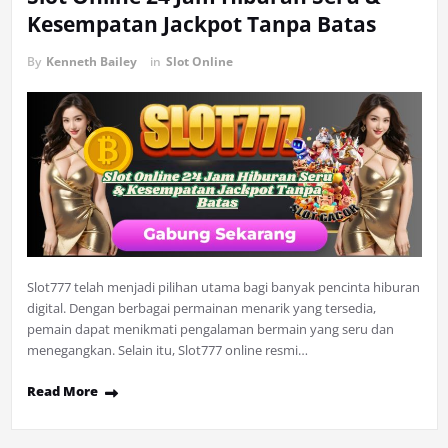
Kesempatan Jackpot Tanpa Batas
By
Kenneth Bailey
in
Slot Online
Slot777 telah menjadi pilihan utama bagi banyak pencinta hiburan
digital. Dengan berbagai permainan menarik yang tersedia,
pemain dapat menikmati pengalaman bermain yang seru dan
menegangkan. Selain itu, Slot777 online resmi…
Read More