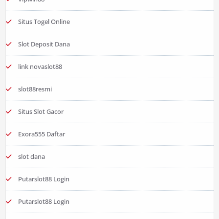
Situs Togel Online
Slot Deposit Dana
link novaslot88
slot88resmi
Situs Slot Gacor
Exora555 Daftar
slot dana
Putarslot88 Login
Putarslot88 Login