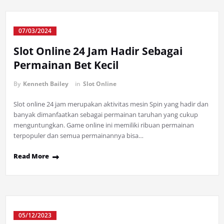
07/03/2024
Slot Online 24 Jam Hadir Sebagai
Permainan Bet Kecil
By
Kenneth Bailey
in
Slot Online
Slot online 24 jam merupakan aktivitas mesin Spin yang hadir dan
banyak dimanfaatkan sebagai permainan taruhan yang cukup
menguntungkan. Game online ini memiliki ribuan permainan
terpopuler dan semua permainannya bisa…
Read More
05/12/2023