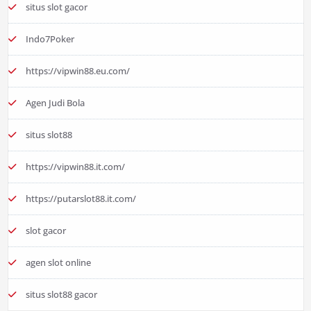
situs slot gacor
Indo7Poker
https://vipwin88.eu.com/
Agen Judi Bola
situs slot88
https://vipwin88.it.com/
https://putarslot88.it.com/
slot gacor
agen slot online
situs slot88 gacor