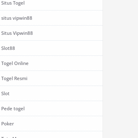
Situs Togel
situs vipwin88
Situs Vipwin88
Slot88
Togel Online
Togel Resmi
Slot
Pede togel
Poker