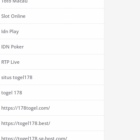
Toto Macau
Slot Online
Idn Play
IDN Poker
RTP Live
situs togel178
togel 178
https://178togel.com/
https://togel178.best/
https://togel178.sg-host.com/