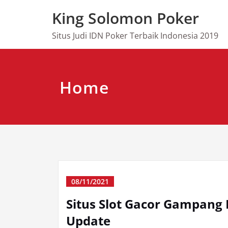
Skip
King Solomon Poker
to
content
Situs Judi IDN Poker Terbaik Indonesia 2019
Home
08/11/2021
Situs Slot Gacor Gampan
Update