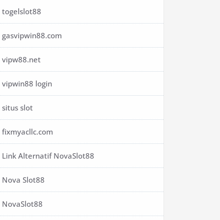
togelslot88
gasvipwin88.com
vipw88.net
vipwin88 login
situs slot
fixmyacllc.com
Link Alternatif NovaSlot88
Nova Slot88
NovaSlot88