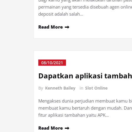
permainan yang tersedia disebuah agen onlin
deposit adalah salah…
Read More
08/10/2021
Dapatkan aplikasi tambah
By
Kenneth Bailey
in
Slot Online
Mengakses dunia perjudian membuat kamu bisa
membuat kamu bertaruh dengan mudah. Dan 
fitur aplikasi tambahan yaitu APK…
Read More