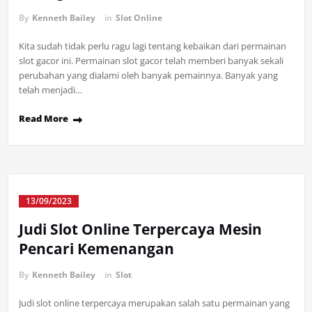
By
Kenneth Bailey
in
Slot Online
Kita sudah tidak perlu ragu lagi tentang kebaikan dari permainan
slot gacor ini. Permainan slot gacor telah memberi banyak sekali
perubahan yang dialami oleh banyak pemainnya. Banyak yang
telah menjadi…
Read More
13/09/2023
Judi Slot Online Terpercaya Mesin
Pencari Kemenangan
By
Kenneth Bailey
in
Slot
Judi slot online terpercaya merupakan salah satu permainan yang