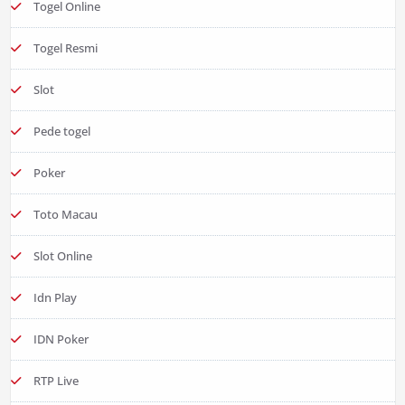
Togel Online
Togel Resmi
Slot
Pede togel
Poker
Toto Macau
Slot Online
Idn Play
IDN Poker
RTP Live