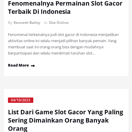
Fenomenalnya Permainan Slot Gacor
Terbaik Di Indonesia
By
Kenneth Bailey
in
Slot Online
Fenomenal terkenalnya judi slot gacor di Indonesia menjadikan
aktivitas online ini selalu menjadi pilihan banyak pemain. Yang
membuat saat ini orang-orang bisa dengan mudahnya
berpartisipasi dan selalu menikmati taruhan slot…
Read More
04/10/2023
List Dari Game Slot Gacor Yang Paling
Sering Dimainkan Orang Banyak
Orang