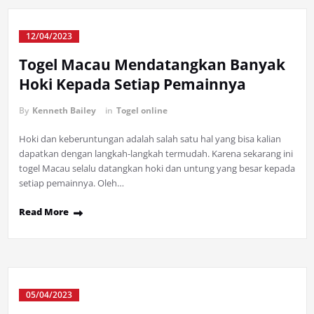
12/04/2023
Togel Macau Mendatangkan Banyak
Hoki Kepada Setiap Pemainnya
By
Kenneth Bailey
in
Togel online
Hoki dan keberuntungan adalah salah satu hal yang bisa kalian
dapatkan dengan langkah-langkah termudah. Karena sekarang ini
togel Macau selalu datangkan hoki dan untung yang besar kepada
setiap pemainnya. Oleh…
Read More
05/04/2023