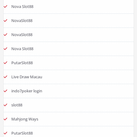
Nova Slot88
NovaSlot88
NovaSlot88
Nova Slot88
PutarSlot88
Live Draw Macau
indo7poker login
slot88
Mahjong Ways
PutarSlot88