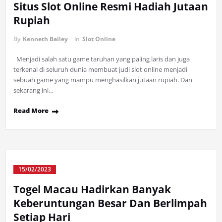
Situs Slot Online Resmi Hadiah Jutaan
Rupiah
By
Kenneth Bailey
in
Slot Online
Menjadi salah satu game taruhan yang paling laris dan juga
terkenal di seluruh dunia membuat judi slot online menjadi
sebuah game yang mampu menghasilkan jutaan rupiah. Dan
sekarang ini…
Read More
15/02/2023
Togel Macau Hadirkan Banyak
Keberuntungan Besar Dan Berlimpah
Setiap Hari