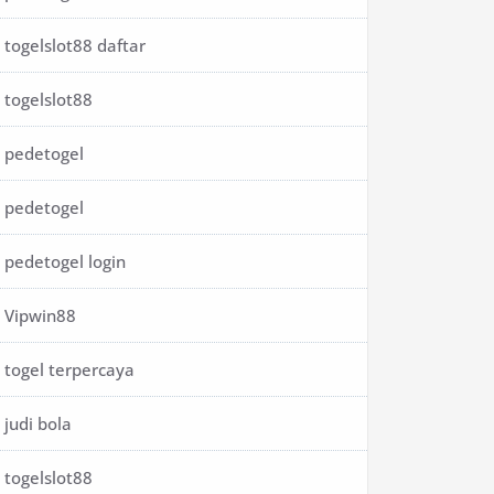
togelslot88 daftar
togelslot88
pedetogel
pedetogel
pedetogel login
Vipwin88
togel terpercaya
judi bola
togelslot88