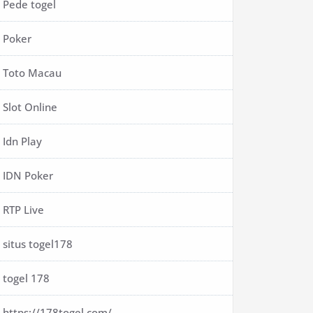
Pede togel
Poker
Toto Macau
Slot Online
Idn Play
IDN Poker
RTP Live
situs togel178
togel 178
https://178togel.com/