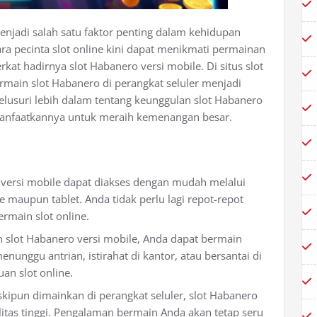
 menjadi salah satu faktor penting dalam kehidupan
ara pecinta slot online kini dapat menikmati permainan
kat hadirnya slot Habanero versi mobile. Di situs slot
rmain slot Habanero di perangkat seluler menjadi
elusuri lebih dalam tentang keunggulan slot Habanero
anfaatkannya untuk meraih kemenangan besar.
 versi mobile dapat diakses dengan mudah melalui
e maupun tablet. Anda tidak perlu lagi repot-repot
rmain slot online.
n slot Habanero versi mobile, Anda dapat bermain
nunggu antrian, istirahat di kantor, atau bersantai di
an slot online.
skipun dimainkan di perangkat seluler, slot Habanero
itas tinggi. Pengalaman bermain Anda akan tetap seru