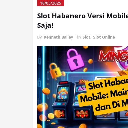
18/03/2025
Slot Habanero Versi Mobil
Saja!
By
Kenneth Bailey
in
Slot
,
Slot Online