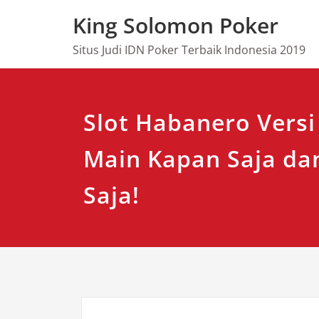
Skip
King Solomon Poker
to
content
Situs Judi IDN Poker Terbaik Indonesia 2019
Slot Habanero Versi
Main Kapan Saja da
Saja!