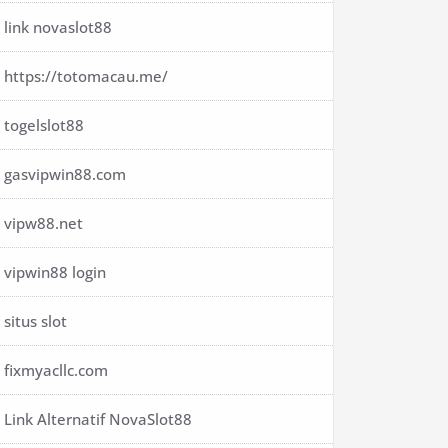
link novaslot88
https://totomacau.me/
togelslot88
gasvipwin88.com
vipw88.net
vipwin88 login
situs slot
fixmyacllc.com
Link Alternatif NovaSlot88