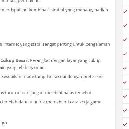
k memulai permainan.
il mendapatkan kombinasi simbol yang menang, hadiah
si internet yang stabil sangat penting untuk pengalaman
 Cukup Besar
: Perangkat dengan layar yang cukup
in yang lebih nyaman.
: Sesuaikan mode tampilan sesuai dengan preferensi
as taruhan dan jangan melebihi batas tersebut.
mo terlebih dahulu untuk memahami cara kerja game
caya