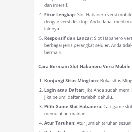
dan imersif.
Fitur Lengkap
: Slot Habanero versi mobil
dengan versi desktop. Anda dapat menikmati
lainnya.
Responsif dan Lancar
: Slot Habanero ver
berbagai jenis perangkat seluler. Anda tida
bermain.
Cara Bermain Slot Habanero Versi Mobile 
Kunjungi Situs Mingtoto
: Buka situs Min
Login atau Daftar
: Jika Anda sudah memi
Jika belum, daftar terlebih dahulu.
Pilih Game Slot Habanero
: Cari game sl
memulai permainan.
Atur Taruhan
: Atur jumlah taruhan sesua