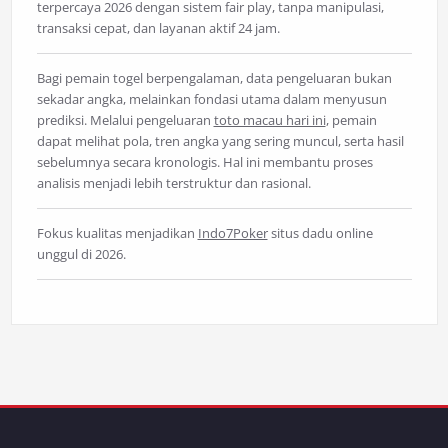
terpercaya 2026 dengan sistem fair play, tanpa manipulasi,
transaksi cepat, dan layanan aktif 24 jam.
Bagi pemain togel berpengalaman, data pengeluaran bukan
sekadar angka, melainkan fondasi utama dalam menyusun
prediksi. Melalui pengeluaran
toto macau hari ini
, pemain
dapat melihat pola, tren angka yang sering muncul, serta hasil
sebelumnya secara kronologis. Hal ini membantu proses
analisis menjadi lebih terstruktur dan rasional.
Fokus kualitas menjadikan
Indo7Poker
situs dadu online
unggul di 2026.