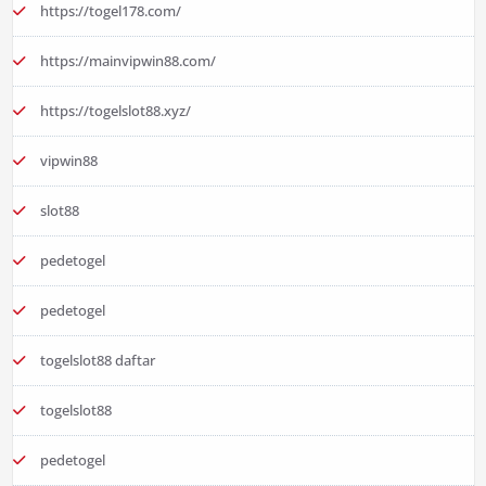
https://togel178.com/
https://mainvipwin88.com/
https://togelslot88.xyz/
vipwin88
slot88
pedetogel
pedetogel
togelslot88 daftar
togelslot88
pedetogel