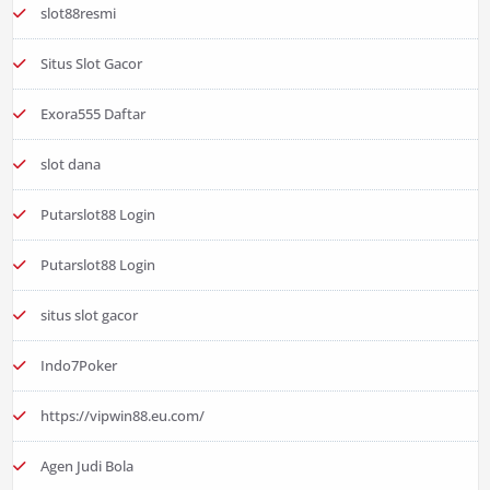
slot88resmi
Situs Slot Gacor
Exora555 Daftar
slot dana
Putarslot88 Login
Putarslot88 Login
situs slot gacor
Indo7Poker
https://vipwin88.eu.com/
Agen Judi Bola