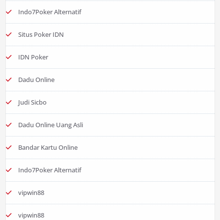
Indo7Poker Alternatif
Situs Poker IDN
IDN Poker
Dadu Online
Judi Sicbo
Dadu Online Uang Asli
Bandar Kartu Online
Indo7Poker Alternatif
vipwin88
vipwin88