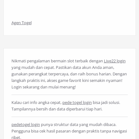
Agen Togel
Nikmati pengalaman bermain slot terbaik dengan
Live22 login
yang mudah dan cepat. Pastikan data akun Anda aman,
gunakan perangkat terpercaya, dan raih bonus harian. Dengan
langkah praktis ini, akses game favorit kini semakin nyaman!
Login sekarang dan mulai menang!
Kalau cari info angka cepat,
pede togel login
bisa jadi solusi.
Tampilannya bersih dan data diperbarui tiap hari.
pedetogel login
punya struktur data yang mudah dibaca.
Pengguna bisa cek hasil pasaran dengan praktis tanpa navigasi
ribet.