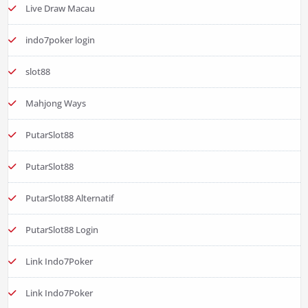
Live Draw Macau
indo7poker login
slot88
Mahjong Ways
PutarSlot88
PutarSlot88
PutarSlot88 Alternatif
PutarSlot88 Login
Link Indo7Poker
Link Indo7Poker